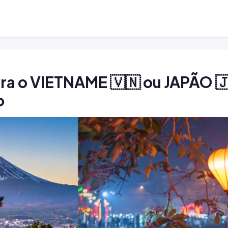
ra o VIETNAME 🇻🇳 ou JAPÃO 
o