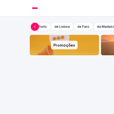
do Porto
de Lisboa
de Faro
da Madeir
Promoções